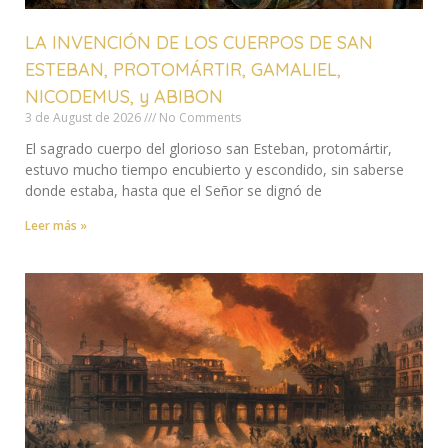
LA INVENCIÓN DE LOS CUERPOS DE SAN
ESTEBAN, PROTOMÁRTIR, GAMALIEL,
NICODEMUS, y ABIBON
3 de August de 2026
No Comments
El sagrado cuerpo del glorioso san Esteban, protomártir,
estuvo mucho tiempo encubierto y escondido, sin saberse
donde estaba, hasta que el Señor se dignó de
Leer más »