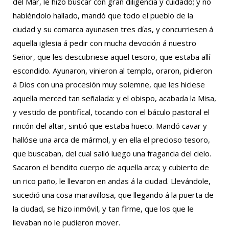
del Mar, le hizo buscar con gran diligencia y cuidado; y no
habiéndolo hallado, mandó que todo el pueblo de la
ciudad y su comarca ayunasen tres días, y concurriesen á
aquella iglesia á pedir con mucha devoción á nuestro
Señor, que les descubriese aquel tesoro, que estaba allí
escondido. Ayunaron, vinieron al templo, oraron, pidieron
á Dios con una procesión muy solemne, que les hiciese
aquella merced tan señalada: y el obispo, acabada la Misa,
y vestido de pontifical, tocando con el báculo pastoral el
rincón del altar, sintió que estaba hueco. Mandó cavar y
hallóse una arca de mármol, y en ella el precioso tesoro,
que buscaban, del cual salió luego una fragancia del cielo.
Sacaron el bendito cuerpo de aquella arca; y cubierto de
un rico paño, le llevaron en andas á la ciudad. Llevándole,
sucedió una cosa maravillosa, que llegando á la puerta de
la ciudad, se hizo inmóvil, y tan firme, que los que le
llevaban no le pudieron mover.