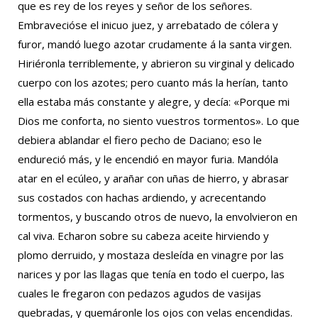
que es rey de los reyes y señor de los señores.
Embravecióse el inicuo juez, y arrebatado de cólera y
furor, mandó luego azotar crudamente á la santa virgen.
Hiriéronla terriblemente, y abrieron su virginal y delicado
cuerpo con los azotes; pero cuanto más la herían, tanto
ella estaba más constante y alegre, y decía: «Porque mi
Dios me conforta, no siento vuestros tormentos». Lo que
debiera ablandar el fiero pecho de Daciano; eso le
endureció más, y le encendió en mayor furia. Mandóla
atar en el ecúleo, y arañar con uñas de hierro, y abrasar
sus costados con hachas ardiendo, y acrecentando
tormentos, y buscando otros de nuevo, la envolvieron en
cal viva. Echaron sobre su cabeza aceite hirviendo y
plomo derruido, y mostaza desleída en vinagre por las
narices y por las llagas que tenía en todo el cuerpo, las
cuales le fregaron con pedazos agudos de vasijas
quebradas, y quemáronle los ojos con velas encendidas.