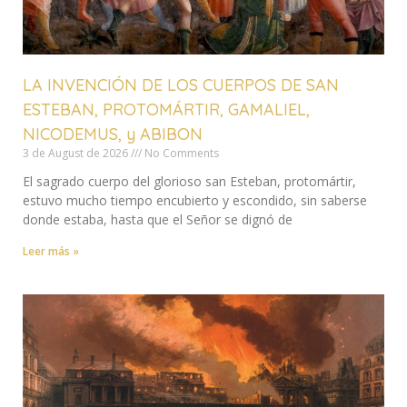
LA INVENCIÓN DE LOS CUERPOS DE SAN
ESTEBAN, PROTOMÁRTIR, GAMALIEL,
NICODEMUS, y ABIBON
3 de August de 2026
No Comments
El sagrado cuerpo del glorioso san Esteban, protomártir,
estuvo mucho tiempo encubierto y escondido, sin saberse
donde estaba, hasta que el Señor se dignó de
Leer más »