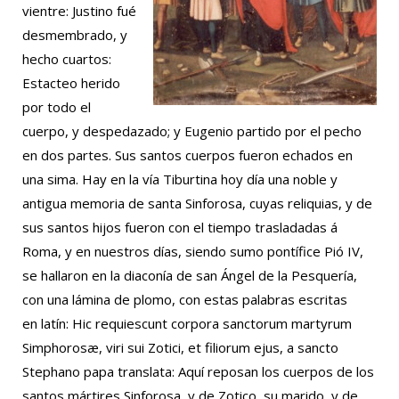
vientre: Justino fué
desmembrado, y
hecho cuartos:
Estacteo herido
por todo el
cuerpo, y despedazado; y Eugenio partido por el pecho
en dos partes. Sus santos cuerpos fueron echados en
una sima. Hay en la vía Tiburtina hoy día una noble y
antigua memoria de santa Sinforosa, cuyas reliquias, y de
sus santos hijos fueron con el tiempo trasladadas á
Roma, y en nuestros días, siendo sumo pontífice Pió IV,
se hallaron en la diaconía de san Ángel de la Pesquería,
con una lámina de plomo, con estas palabras escritas
en latín: Hic requiescunt corpora sanctorum martyrum
Simphorosæ, viri sui Zotici, et filiorum ejus, a sancto
Stephano papa translata: Aquí reposan los cuerpos de los
santos mártires Sinforosa, y de Zotico, su marido, y de