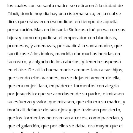
los cuales con su santa madre se retiraron á la ciudad de
Tibuli, donde hoy día hay una cisterna seca, en la cual se
dice, que estuvieron escondidos en tiempo de aquella
persecución. Mas en fin santa Sinforosa fué presa con sus
hijos: y como no pudiese el emperador con blanduras,
promesas, y amenazas, persuadir á la santa madre, que
sacrificase á los ídolos, mandóla dar muchas heridas en
su rostro, y colgarla de los cabellos, y tenerla suspensa
en el aire. De allí la buena madre amonestaba a sus hijos,
que siendo ellos varones, no se dejasen vencer de ella,
que era mujer flaca, en padecer tormentos con alegría
por Jesucristo: que se acordasen de su padre, e imitasen
su esfuerzo y valor: que mirasen, que ella era su madre, y
moría allí delante de sus ojos: y que tuviesen por cierto,
que los tormentos no eran tan atroces, como parecían, y
que el galardón, que por ellos se daba, era mayor que el