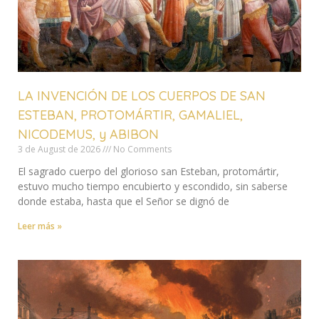
LA INVENCIÓN DE LOS CUERPOS DE SAN
ESTEBAN, PROTOMÁRTIR, GAMALIEL,
NICODEMUS, y ABIBON
3 de August de 2026
No Comments
El sagrado cuerpo del glorioso san Esteban, protomártir,
estuvo mucho tiempo encubierto y escondido, sin saberse
donde estaba, hasta que el Señor se dignó de
Leer más »