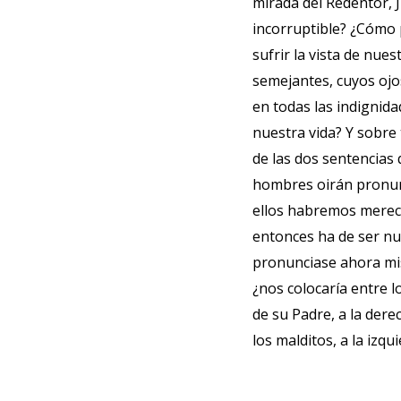
mirada del Redentor, 
incorruptible? ¿Cóm
sufrir la vista de nues
semejantes, cuyos oj
en todas las indignida
nuestra vida? Y sobre 
de las dos sentencias 
hombres oirán pronun
ellos habremos mereci
entonces ha de ser nu
pronunciase ahora m
¿nos colocaría entre l
de su Padre, a la dere
los malditos, a la izqu