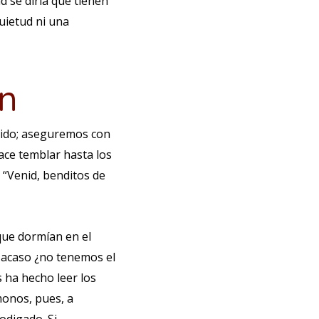
d se diría que tienen
uietud ni una
n
uido; aseguremos con
ace temblar hasta los
: “Venid, benditos de
que dormían en el
o acaso ¿no tenemos el
 ha hecho leer los
monos, pues, a