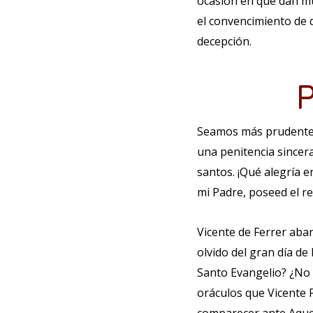
ocasión en que dan mue
el convencimiento de 
decepción.
Seamos más prudentes,
una penitencia sincera
santos. ¡Qué alegría e
mi Padre, poseed el r
Vicente de Ferrer aba
olvido del gran día de
Santo Evangelio? ¿No 
oráculos que Vicente 