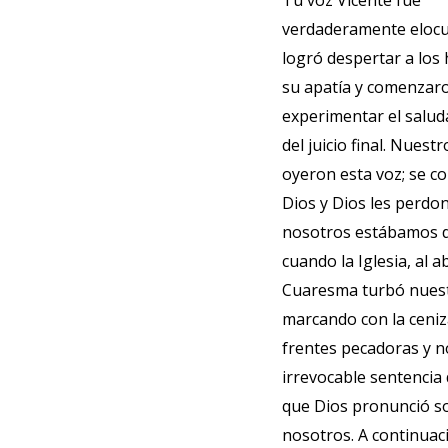
Tu voz Vicente fué
verdaderamente eloc
logró despertar a los
su apatía y comenzar
experimentar el salud
del juicio final. Nuest
oyeron esta voz; se co
Dios y Dios les perdo
nosotros estábamos 
cuando la Iglesia, al ab
Cuaresma turbó nues
marcando con la ceniz
frentes pecadoras y n
irrevocable sentencia
que Dios pronunció s
nosotros. A continuaci