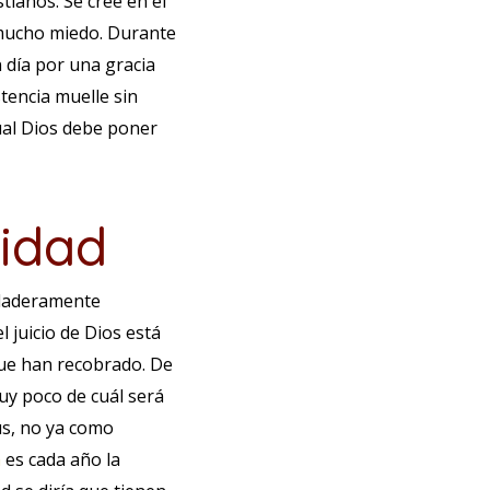
tianos. Se cree en el
e mucho miedo. Durante
 día por una gracia
stencia muelle sin
cual Dios debe poner
ridad
rdaderamente
l juicio de Dios está
 que han recobrado. De
uy poco de cuál será
sús, no ya como
a
es cada año la