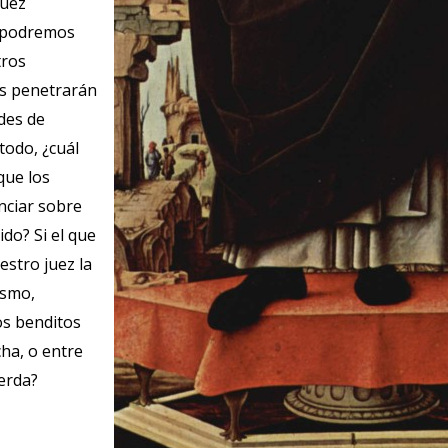
Juez
o podremos
tros
os penetrarán
des de
todo, ¿cuál
que los
ciar sobre
do? Si el que
estro juez la
ismo,
os benditos
cha, o entre
ierda?