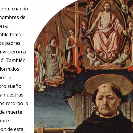
uente cuando
 hombres de
on a
able temor
ros padres
nvirtieron a
nó. También
dormidos
rir la
tro sueño
a nuestras
os recordó la
 de muerte
obre
ón de esta,