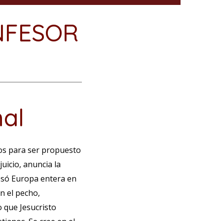
NFESOR
nal
jos para ser propuesto
juicio, anuncia la
vesó Europa entera en
n el pecho,
o que Jesucristo