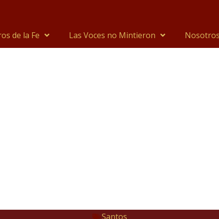
os de la Fe
Las Voces no Mintieron
Nosotro
Santos