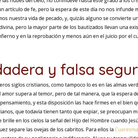
 las nubes del cielo, no conmueve hasta este grado a los cris
 un artículo de fe, pero la espera de este día no nos infund
os nuestra vida de pecado, y, quizás alguno se convierte un
divina, pero la mayor parte de los bautizados llevan una exi
fierno y en la reprobación y menos aún en el juicio por el 
adera y falsa segu
meros siglos cristianos, como tampoco lo es en las almas ve
el amor supera al temor, pero de tal manera, que la espera de
 pensamiento, y esta disposición las hace firmes en el bien
tianos, que todavía tienen tanto que expiar, se preocupan m
e brille en los cielos la señal del Hijo del Hombre cuando Je
ez separe las ovejas de los cabritos. Para ellos la
Cuaresm