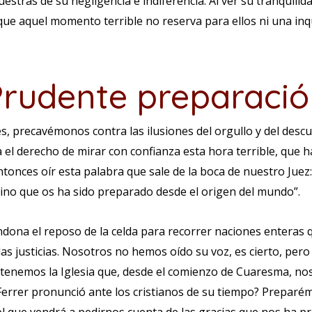
stras de su negligencia e indiferencia. Al ver su tranquilida
que aquel momento terrible no reserva para ellos ni una inq
Prudente preparació
 precavémonos contra las ilusiones del orgullo y del desc
 el derecho de mirar con confianza esta hora terrible, que h
ntonces oír esta palabra que sale de la boca de nuestro Juez
eino que os ha sido preparado desde el origen del mundo”.
ndona el reposo de la celda para recorrer naciones enteras 
 las justicias. Nosotros no hemos oído su voz, es cierto, per
tenemos la Iglesia que, desde el comienzo de Cuaresma, nos
Ferrer pronunció ante los cristianos de su tiempo? Preparé