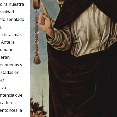
cidirá nuestra
ernidad.
nto señalado
s,
stir al más
 Ante la
 humano,
serán
as buenas y
estadas en
gar
eva
ntencia que
cadores,
entonces la