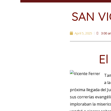
SAN V
April 5, 2025
3:00 a
El
Tam
a l
próxima llegada del J
sus correrías evangél
imploraban la miserico