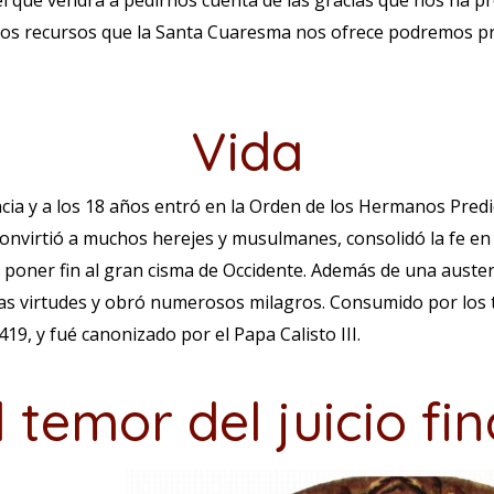
 que vendrá a pedirnos cuenta de las gracias que nos ha pr
os recursos que la Santa Cuaresma nos ofrece podremos pr
Vida
ncia y a los 18 años entró en la Orden de los Hermanos Pred
 convirtió a muchos herejes y musulmanes, consolidó la fe e
a poner fin al gran cisma de Occidente. Además de una auster
las virtudes y obró numerosos milagros. Consumido por los t
9, y fué canonizado por el Papa Calisto III.
l temor del juicio fin