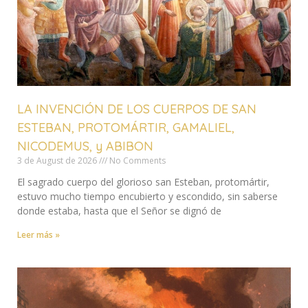
LA INVENCIÓN DE LOS CUERPOS DE SAN
ESTEBAN, PROTOMÁRTIR, GAMALIEL,
NICODEMUS, y ABIBON
3 de August de 2026
No Comments
El sagrado cuerpo del glorioso san Esteban, protomártir,
estuvo mucho tiempo encubierto y escondido, sin saberse
donde estaba, hasta que el Señor se dignó de
Leer más »