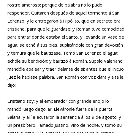
rostro amoroso; porque de palabra no lo pudo
responder. Quitaron después de aquel tormento á San
Lorenzo, y le entregaron á Hipólito, que en secreto era
cristiano, para que le guardase: y Román tuvo comodidad
para entrar donde estaba el Santo, y llevando un vaso de
agua, se echó á sus pies, suplicándole con gran devoción
y ternura que le bautizase. Tomó San Lorenzo el agua:
echóle su bendición; y bautizó á Román. Súpolo Valeriano;
mandóle apalear y traer delante de sí: antes que el inicuo
juez le hablase palabra, San Román con voz clara y alta le
dijo:
Cristiano soy: y el emperador con grande enojo lo
mandó luego degollar. Lleváronle fuera de la puerta
Salaría, y allí ejecutaron la sentencia á los 9 de agosto: y
un presbítero, llamado Justino, vino de noche, y tomó su
santo cuerpo, y le enterró en una cueva en el campo