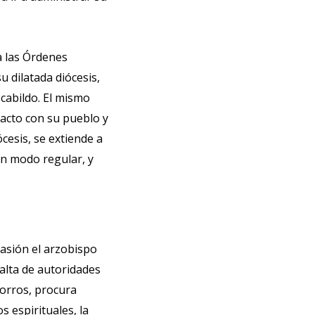
a las Órdenes
u dilatada diócesis,
cabildo. El mismo
acto con su pueblo y
ócesis, se extiende a
un modo regular, y
casión el arzobispo
falta de autoridades
corros, procura
s espirituales, la