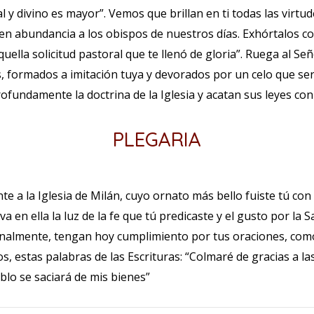
y divino es mayor”. Vemos que brillan en ti todas las virtude
en abundancia a los obispos de nuestros días. Exhórtalos co
quella solicitud pastoral que te llenó de gloria”. Ruega al Se
 formados a imitación tuya y devorados por un celo que se
ofundamente la doctrina de la Iglesia y acatan sus leyes con s
PLEGARIA
e a la Iglesia de Milán, cuyo ornato más bello fuiste tú co
va en ella la luz de la fe que tú predicaste y el gusto por la 
 Finalmente, tengan hoy cumplimiento por tus oraciones, com
s, estas palabras de las Escrituras: “Colmaré de gracias a la
blo se saciará de mis bienes”