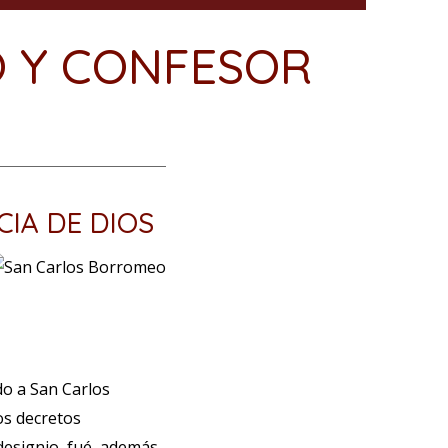
O Y CONFESOR
IA DE DIOS
do a San Carlos
os decretos
 designio, fué, además