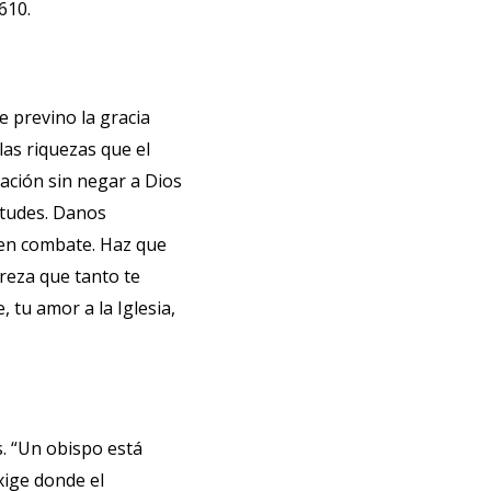
610.
e previno la gracia
las riquezas que el
ación sin negar a Dios
rtudes. Danos
buen combate. Haz que
reza que tanto te
 tu amor a la Iglesia,
. “Un obispo está
xige donde el