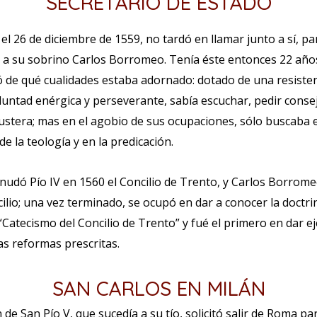
SECRETARIO DE ESTADO
 el 26 de diciembre de 1559, no tardó en llamar junto a sí, pa
a, a su sobrino Carlos Borromeo. Tenía éste entonces 22 año
 de qué cualidades estaba adornado: dotado de una resisten
oluntad enérgica y perseverante, sabía escuchar, pedir conse
austera; mas en el agobio de sus ocupaciones, sólo buscaba 
de la teología y en la predicación.
nudó Pío IV en 1560 el Concilio de Trento, y Carlos Borrome
cilio; una vez terminado, se ocupó en dar a conocer la doctri
 “Catecismo del Concilio de Trento” y fué el primero en dar 
as reformas prescritas.
SAN CARLOS EN MILÁN
 de San Pío V, que sucedía a su tío, solicitó salir de Roma pa