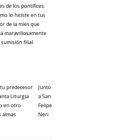
s de los pontífices;
mo lo hiciste en tus
ñor de la mies que
rá maravillosamente
umisión filial.
n tu predecesor
Junto
Santa Liturgia
a San
o en otro
Felipe
s almas
Neri