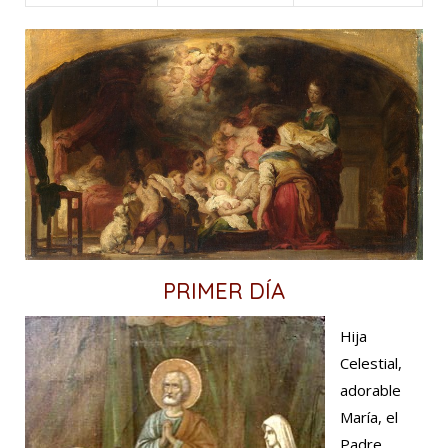
PRIMER DÍA
Hija
Celestial,
adorable
María, el
Padre