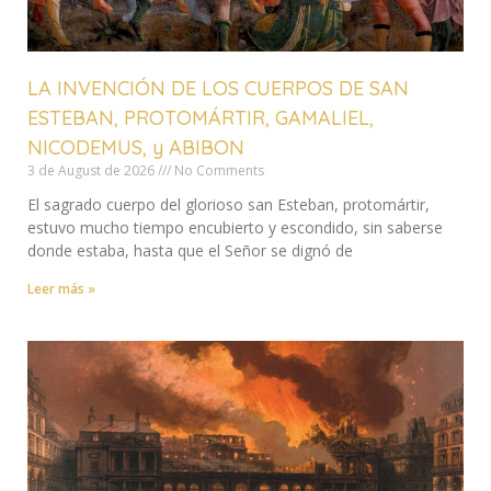
LA INVENCIÓN DE LOS CUERPOS DE SAN
ESTEBAN, PROTOMÁRTIR, GAMALIEL,
NICODEMUS, y ABIBON
3 de August de 2026
No Comments
El sagrado cuerpo del glorioso san Esteban, protomártir,
estuvo mucho tiempo encubierto y escondido, sin saberse
donde estaba, hasta que el Señor se dignó de
Leer más »