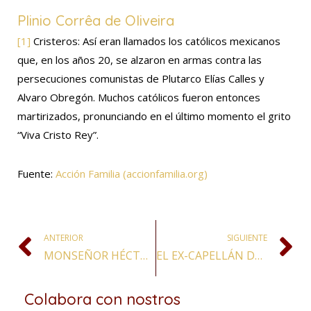
Plinio Corrêa de Oliveira
[1]
Cristeros: Así eran llamados los católicos mexicanos
que, en los años 20, se alzaron en armas contra las
persecuciones comunistas de Plutarco Elías Calles y
Alvaro Obregón. Muchos católicos fueron entonces
martirizados, pronunciando en el último momento el grito
“Viva Cristo Rey”.
Fuente:
Acción Familia (accionfamilia.org)
ANTERIOR
SIGUIENTE
MONSEÑOR HÉCTOR AGUER: "HABRÍA QUE EXCOMULGAR AL PRESIDENTE QUE LEGALICE EL ABORTO"
EL EX-CAPELLÁN DE LA REINA ISABEL II EL OBISPO ANGLICANO GAVIN ASHENDEN SE CONVIRTIÓ AL CATOLICISMO
Colabora con nostros