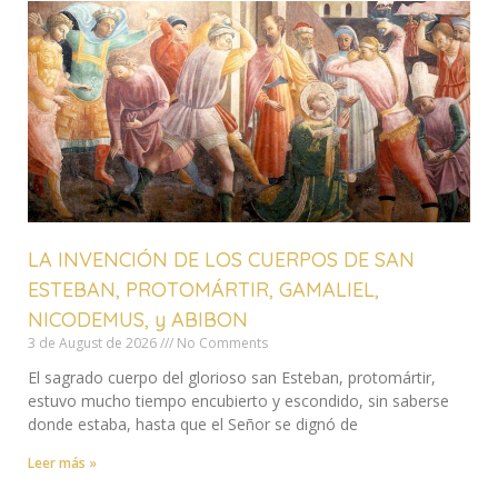
LA INVENCIÓN DE LOS CUERPOS DE SAN
ESTEBAN, PROTOMÁRTIR, GAMALIEL,
NICODEMUS, y ABIBON
3 de August de 2026
No Comments
El sagrado cuerpo del glorioso san Esteban, protomártir,
estuvo mucho tiempo encubierto y escondido, sin saberse
donde estaba, hasta que el Señor se dignó de
Leer más »