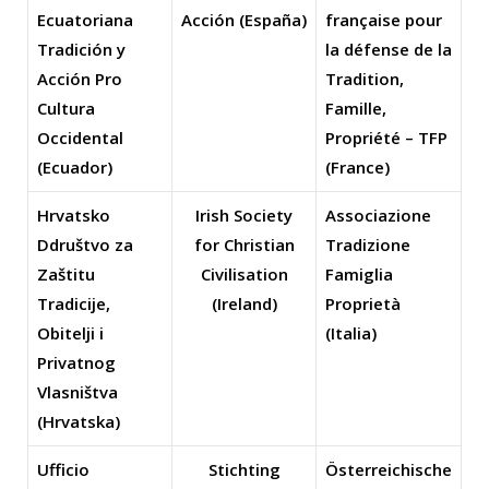
Ecuatoriana
Acción (España)
française pour
Tradición y
la défense de la
Acción Pro
Tradition,
Cultura
Famille,
Occidental
Propriété – TFP
(Ecuador)
(France)
Hrvatsko
Irish Society
Associazione
Ddruštvo za
for Christian
Tradizione
Zaštitu
Civilisation
Famiglia
Tradicije,
(Ireland)
Proprietà
Obitelji i
(Italia)
Privatnog
Vlasništva
(Hrvatska)
Ufficio
Stichting
Österreichische