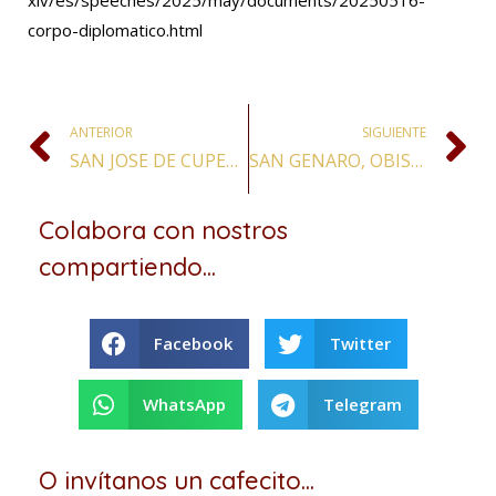
xiv/es/speeches/2025/may/documents/20250516-
corpo-diplomatico.html
ANTERIOR
SIGUIENTE
SAN JOSE DE CUPERTINO, CONFESOR
SAN GENARO, OBISPO Y MÁRTIR
Colabora con nostros
compartiendo...
Facebook
Twitter
WhatsApp
Telegram
O invítanos un cafecito...