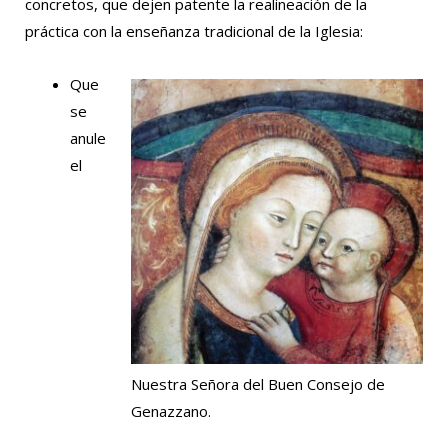
concretos, que dejen patente la realineación de la
práctica con la enseñanza tradicional de la Iglesia:
Que
se
anule
el
Nuestra Señora del Buen Consejo de
Genazzano.