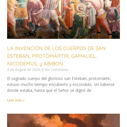
LA INVENCIÓN DE LOS CUERPOS DE SAN
ESTEBAN, PROTOMÁRTIR, GAMALIEL,
NICODEMUS, y ABIBON
3 de August de 2026
No Comments
El sagrado cuerpo del glorioso san Esteban, protomártir,
estuvo mucho tiempo encubierto y escondido, sin saberse
donde estaba, hasta que el Señor se dignó de
Leer más »