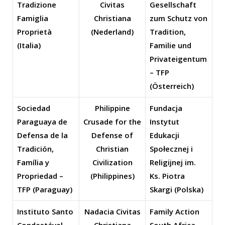
Tradizione
Civitas
Gesellschaft
Famiglia
Christiana
zum Schutz von
Proprietà
(Nederland)
Tradition,
(Italia)
Familie und
Privateigentum
– TFP
(Österreich)
Sociedad
Philippine
Fundacja
Paraguaya de
Crusade for the
Instytut
Defensa de la
Defense of
Edukacji
Tradición,
Christian
Społecznej i
Família y
Civilization
Religijnej im.
Propriedad –
(Philippines)
Ks. Piotra
TFP (Paraguay)
Skargi (Polska)
Instituto Santo
Nadacia Civitas
Family Action
Condestável
Christiana
South Africa