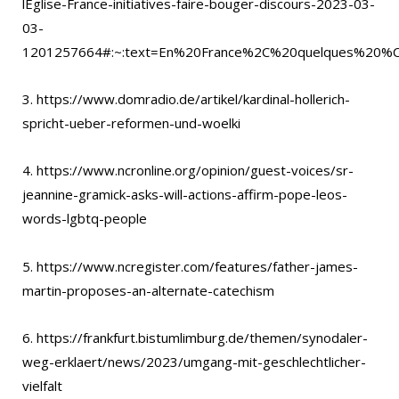
lEglise-France-initiatives-faire-bouger-discours-2023-03-
03-
1201257664#:~:text=En%20France%2C%20quelques%20%
3. https://www.domradio.de/artikel/kardinal-hollerich-
spricht-ueber-reformen-und-woelki
4. https://www.ncronline.org/opinion/guest-voices/sr-
jeannine-gramick-asks-will-actions-affirm-pope-leos-
words-lgbtq-people
5. https://www.ncregister.com/features/father-james-
martin-proposes-an-alternate-catechism
6. https://frankfurt.bistumlimburg.de/themen/synodaler-
weg-erklaert/news/2023/umgang-mit-geschlechtlicher-
vielfalt