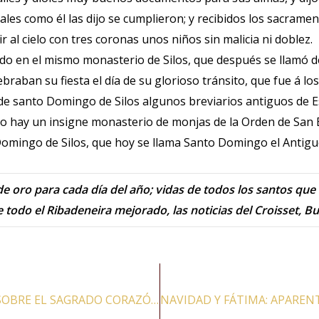
uales como él las dijo se cumplieron; y recibidos los sacramen
r al cielo con tres coronas unos niños sin malicia ni doblez.
do en el mismo monasterio de Silos, que después se llamó 
ebraban su fiesta el día de su glorioso tránsito, que fue á lo
e santo Domingo de Silos algunos breviarios antiguos de E
do hay un insigne monasterio de monjas de la Orden de San
omingo de Silos, que hoy se llama Santo Domingo el Antigu
e oro para cada día del año; vidas de todos los santos que v
odo el Ribadeneira mejorado, las noticias del Croisset, Bu
UNA PELÍCULA SOBRE EL SAGRADO CORAZÓN BATE RÉCORDS DE AUDIENCIA EN FRANCIA