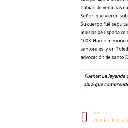
habían de venir, las c
Señor, que vieron subi
Su cuerpo fué sepulta
iglesias de España cel
1003. Hacen mención d
santorales, y en Tole
advocación de santo D
Fuente
:
La leyenda d
obra que comprende t
ANTERIOR