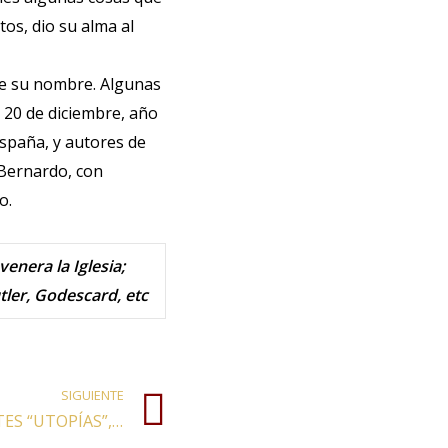
tos, dio su alma al
de su nombre. Algunas
s 20 de diciembre, año
spaña, y autores de
 Bernardo, con
o.
enera la Iglesia;
tler, Godescard, etc
SIGUIENTE
NAVIDAD Y FÁTIMA: APARENTES “UTOPÍAS”, ESPLENDOROSAS REALIDADES