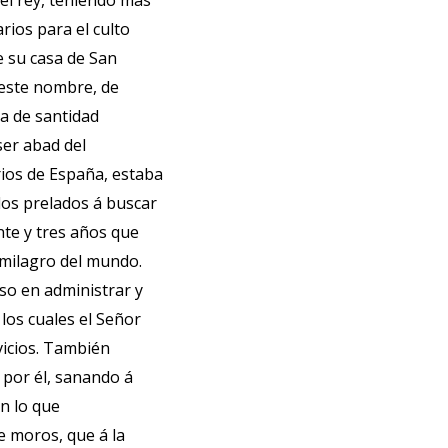
del rey, teniendo más
arios para el culto
de su casa de San
 este nombre, de
ma de santidad
ser abad del
rios de España, estaba
 los prelados á buscar
nte y tres años que
 milagro del mundo.
uso en administrar y
 los cuales el Señor
icios. También
 por él, sanando á
n lo que
e moros, que á la