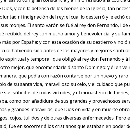
 y el santo con gran constancia y ánimo resistió á la codicia 
 Dios, y con la defensa de los bienes de la Iglesia, tan neces
oluntad ni indignación del rey: el cual lo desterró y le echó 
 sus monjes. El santo varón se fué al rey don Fernando, I de
fué recibido del rey con mucho amor y benevolencia, y su fa
más por España: y con esta ocasión de su destierro vino ó 
el cual habiendo sido antes de los mayores y mejores santua
 lo espiritual y temporal, que obligó al rey don Fernando y á
ó otro mejor, que encomendarle á santo Domingo: y él en vei
 manera, que podía con razón contarse por un nuevo y raro
lo de su santa vida, maravilloso su celo, y el cuidado que p
e sus súbditos de todas virtudes, y el monasterio de bienes,
aba, como por añadidura de sus grandes y provechosos serv
as y grandes maravillas, que Dios en vida y en muerte obró
os, cojos, tullidos y de otras diversas enfermedades. Pero e
ló, fué en socorrer á los cristianos que estaban en poder d