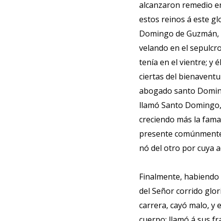
alcanzaron remedio en
estos reinos á este g
Domingo de Guzmán, pa
velando en el sepulcro
tenía en el vientre; y 
ciertas del bienaventu
abogado santo Domingo
llamó Santo Domingo, 
creciendo más la fama
presente comúnmente s
nó del otro por cuya 
Finalmente, habiendo 
del Señor corrido glo
carrera, cayó malo, y 
cuerpo: llamó á sus f