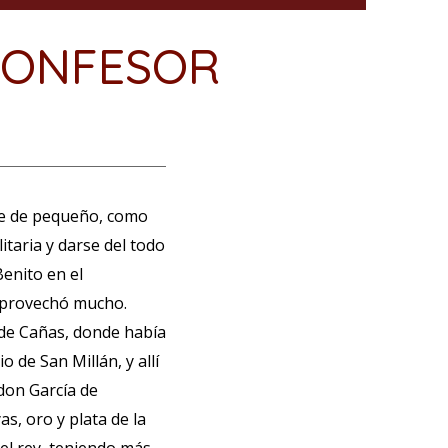
CONFESOR
óse de pequeño, como
itaria y darse del todo
enito en el
 aprovechó mucho.
 de Cañas, donde había
o de San Millán, y allí
 don García de
as, oro y plata de la