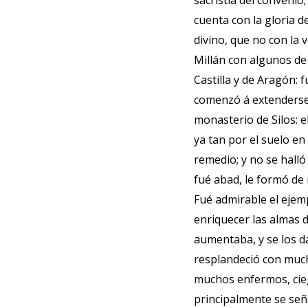
sacristía del convenio;
cuenta con la gloria de
divino, que no con la v
Millán con algunos de
Castilla y de Aragón: 
comenzó á extenderse 
monasterio de Silos: 
ya tan por el suelo en
remedio; y no se hall
fué abad, le formó de
Fué admirable el ejemp
enriquecer las almas d
aumentaba, y se los d
resplandeció con much
muchos enfermos, cieg
principalmente se seña