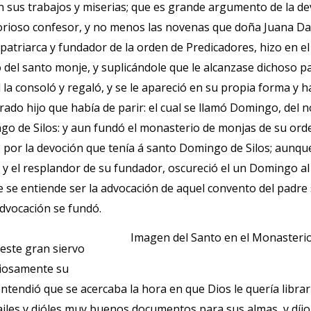
 sus trabajos y miserias; que es grande argumento de la de
lorioso confesor, y no menos las novenas que doña Juana D
triarca y fundador de la orden de Predicadores, hizo en el
 del santo monje, y suplicándole que le alcanzase dichoso pa
él la consoló y regaló, y se le apareció en su propia forma y h
rado hijo que había de parir: el cual se llamó Domingo, del
 de Silos: y aun fundó el monasterio de monjas de su orde
por la devoción que tenía á santo Domingo de Silos; aunque
 y el resplandor de su fundador, oscureció el un Domingo al
e entiende ser la advocación de aquel convento del padre 
advocación se fundó.
Imagen del Santo en el Monasterio
este gran siervo
riosamente su
entendió que se acercaba la hora en que Dios le quería librar 
railes y dióles muy buenos documentos para sus almas, y díj