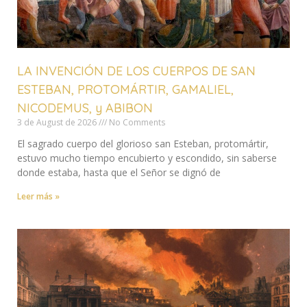
LA INVENCIÓN DE LOS CUERPOS DE SAN
ESTEBAN, PROTOMÁRTIR, GAMALIEL,
NICODEMUS, y ABIBON
3 de August de 2026
No Comments
El sagrado cuerpo del glorioso san Esteban, protomártir,
estuvo mucho tiempo encubierto y escondido, sin saberse
donde estaba, hasta que el Señor se dignó de
Leer más »