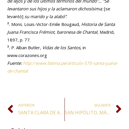
de lejos y de los últimos términos del mundo”… “Se
levantaron sus hijos y la aclamaron dichosísima;
[se
levantó]
su marido y la alabó”
.
².
Mons. Louis-Victor-Emile Bougaud,
Historia de Santa
Juana Francisca Frémiot, baronesa de Chantal
, Madrid,
1897, p. 77.
³.
P. Alban Butler,
Vidas de los Santos
, in
www.corazones.org
Fuente:
http://www.fatima.pe/articulo-570-santa-juana-
de-chantal
ANTERIOR
SIGUIENTE
SANTA CLARA DE ASÍS, VIRGEN Y FUNDADORA
SAN HIPÓLITO, MÁRTIR