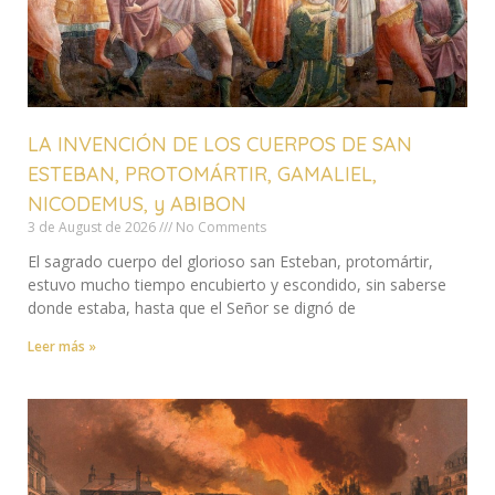
LA INVENCIÓN DE LOS CUERPOS DE SAN
ESTEBAN, PROTOMÁRTIR, GAMALIEL,
NICODEMUS, y ABIBON
3 de August de 2026
No Comments
El sagrado cuerpo del glorioso san Esteban, protomártir,
estuvo mucho tiempo encubierto y escondido, sin saberse
donde estaba, hasta que el Señor se dignó de
Leer más »