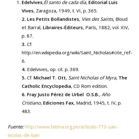
Edelvives
,
El santo de cada día
,
Editorial Luis
Vives
, Zaragoza, 1949, t. VI, p. 365.
2.
Les Petits Bollandistes
,
Vies des Saints
, Bloud
et Barral,
Libraires-Éditeurs
, París, 1882, vol. XIV,
p. 87.
3.
Cf.
http://en.wikipedia.org/wiki/Saint_Nicholas#cite_ref-
6.
4.
Edelvives, op. cit. p. 369.
5.
Cf.
Michael T. Ott
,
Saint Nicholas of Myra
,
The
Catholic Encyclopedia
, CD Rom edition.
6.
Fray Justo Pérez de Urbel O.S.B.
,
Año
Cristiano
,
Ediciones Fax
, Madrid, 1945, t. IV, p.
483.
Fuente:
http://www.fatima.org.pe/articulo-773-san-
nicolas-de-bari