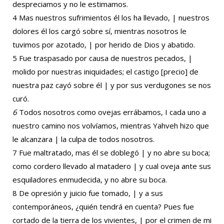
despreciamos y no le estimamos.
4 Mas nuestros sufrimientos él los ha llevado, | nuestros
dolores él
los cargó sobre sí, mientras nosotros le
tuvimos por azotado, | por herido de Dios y abatido.
5 Fue traspasado por causa de nuestros pecados, |
molido por nuestras iniquidades; el castigo [precio] de
nuestra paz cayó sobre él | y por sus verdugones se nos
curó.
6
Todos nosotros como ovejas errábamos, I cada uno a
nuestro camino nos volvíamos, mientras Yahveh hizo que
le alcanzara | la culpa de todos nosotros.
7 Fue maltratado, mas él se doblegó | y no abre su boca;
como cordero llevado al matadero | y cual oveja ante sus
esquiladores enmudecida, y no abre su boca.
8 De opresión y juicio fue tomado, | y a sus
contemporáneos, ¿quién tendrá en cuenta? Pues fue
cortado de la tierra de los vivientes, | por el crimen de mi