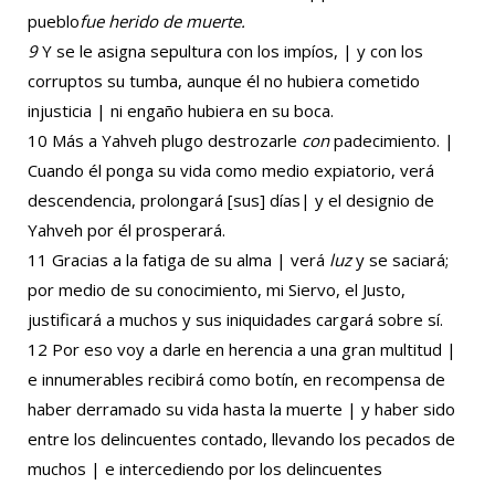
pueblo
fue herido de muerte.
9
Y se le asigna sepultura con los impíos, | y con los
corruptos su tumba, aunque él no hubiera cometido
injusticia | ni engaño hubiera en su boca.
10 Más a Yahveh plugo destrozarle
con
padecimiento. |
Cuando él ponga su vida como medio expiatorio, verá
descendencia, prolongará [sus] días| y el designio de
Yahveh por él prosperará.
11 Gracias a la fatiga de su alma | verá
luz
y se saciará;
por medio de su conocimiento, mi Siervo, el Justo,
justificará a muchos y sus iniquidades cargará sobre sí.
12 Por eso voy a darle en herencia a una gran multitud |
e innumerables recibirá como botín, en recompensa de
haber derramado su vida hasta la muerte | y haber sido
entre los delincuentes contado, llevando los pecados de
muchos | e intercediendo por los delincuentes