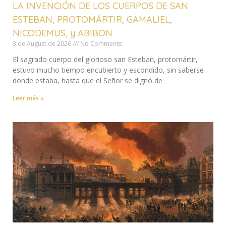
LA INVENCIÓN DE LOS CUERPOS DE SAN
ESTEBAN, PROTOMÁRTIR, GAMALIEL,
NICODEMUS, y ABIBON
3 de August de 2026
No Comments
El sagrado cuerpo del glorioso san Esteban, protomártir,
estuvo mucho tiempo encubierto y escondido, sin saberse
donde estaba, hasta que el Señor se dignó de
Leer más »