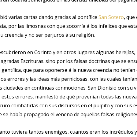
ió varias cartas dando gracias al pontífice
San Sotero
, que
lesia, por las limosnas con que socorría á los infelices que e
 creencia y no ser perjuros á su religión.
escubrieron en Corinto y en otros lugares algunas herejías, 
Sagradas Escrituras. sino por los falsas doctrinas que se en
ía gentílica, que para oponerse á la nueva creencia no tenía
os errores y las ideas más perniciosas, con las cuales tení
as ciudades en continuas conmociones. San Dionisio con su v
 estos errores, manifestó de qué provenían todas las nuevas
ocuró combatirlas con sus discursos en el púlpito y con sus
e se había propagado el veneno de aquellas falsas religione
santo tuviera tantos enemigos, cuantos eran los incrédulos y