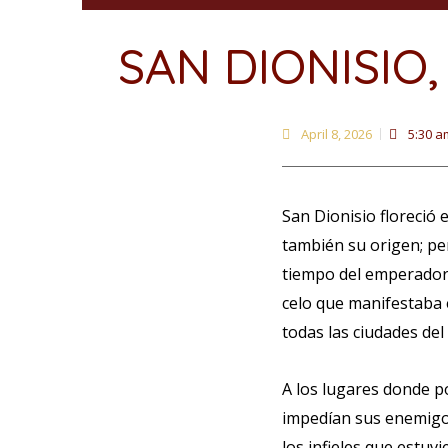
SAN DIONISIO
April 8, 2026
5:30 a
San Dionisio floreció 
también su origen; pe
tiempo del emperador 
celo que manifestaba e
todas las ciudades del
A los lugares donde po
impedían sus enemigos,
los infieles que estuv