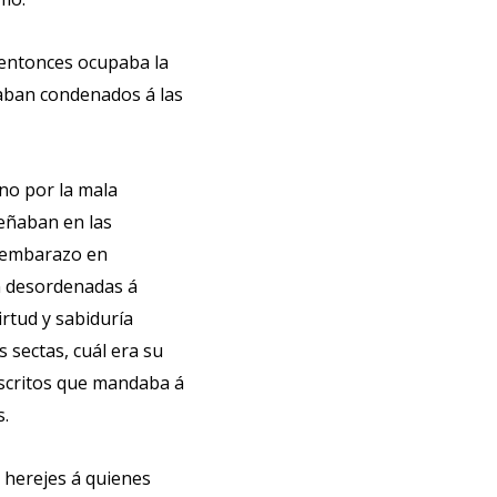
 entonces ocupaba la
staban condenados á las
no por la mala
señaban en las
n embarazo en
an desordenadas á
irtud y sabiduría
 sectas, cuál era su
 escritos que mandaba á
s.
 herejes á quienes