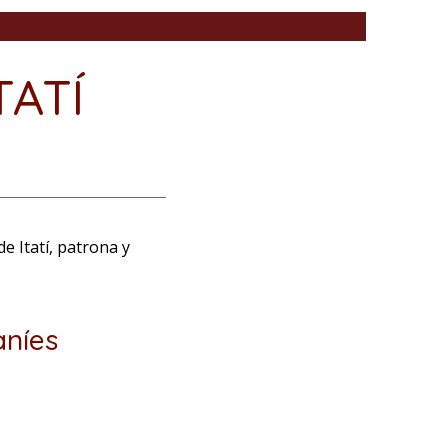
TATÍ
e Itatí, patrona y
aníes