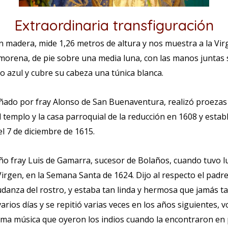
Extraordinaria transfiguración
n madera, mide 1,26 metros de altura y nos muestra a la Vir
 morena, de pie sobre una media luna, con las manos juntas
o azul y cubre su cabeza una túnica blanca.
ñado por fray Alonso de San Buenaventura, realizó proezas
el templo y la casa parroquial de la reducción en 1608 y esta
 el 7 de diciembre de 1615.
ño fray Luis de Gamarra, sucesor de Bolaños, cuando tuvo l
Virgen, en la Semana Santa de 1624. Dijo al respecto el pad
anza del rostro, y estaba tan linda y hermosa que jamás tal 
arios días y se repitió varias veces en los años siguientes, 
sma música que oyeron los indios cuando la encontraron en 