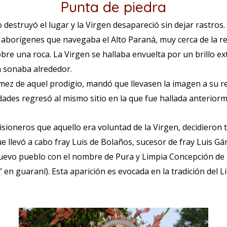
Punta de piedra
 destruyó el lugar y la Virgen desapareció sin dejar rastro
aborígenes que navegaba el Alto Paraná, muy cerca de la r
bre una roca. La Virgen se hallaba envuelta por un brillo e
 sonaba alrededor.
mez de aquel prodigio, mandó que llevasen la imagen a su red
ades regresó al mismo sitio en la que fue hallada anteriorm
ioneros que aquello era voluntad de la Virgen, decidieron tr
e llevó a cabo fray Luis de Bolaños, sucesor de fray Luis Gá
nuevo pueblo con el nombre de Pura y Limpia Concepción de
” en guaraní). Esta aparición es evocada en la tradición del L