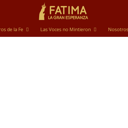
os de la Fe
Las Voces no Mintieron
Nosotro