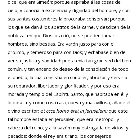
dice, que era Simeón; porque aspiraba á las cosas del
cielo, y conocía la excelencia y dignidad del hombre, y con
sus santas costumbres la procuraba conservar; porque
los que se dan á los apetitos de la carne, y desdicen de la
nobleza, en que Dios los crió, no se pueden llamar
hombres, sino bestias. Era varón justo para con el
prójimo, y temeroso para con Dios; y echábase bien de
ver su justicia y santidad: pues tenia tan gran sed del bien
común, y tan encendido deseo de la consolación de todo
el pueblo, la cual consistía en conocer, abrazar y servir á
su reparador, libertador y glorificador; y por eso era
morada y templo del Espíritu Santo, que habitaba en él y
lo poseía: y como cosa rara, nueva y maravillosa, añade el
divino escritor: e
t ccce homo erat in Jerusalem:
que este
tal hombre estaba en Jerusalén, que era metrópoli y
cabeza del reino, y a la sazón muy estragada de vicios, y
pecados; donde el rey era tirano, los consejeros