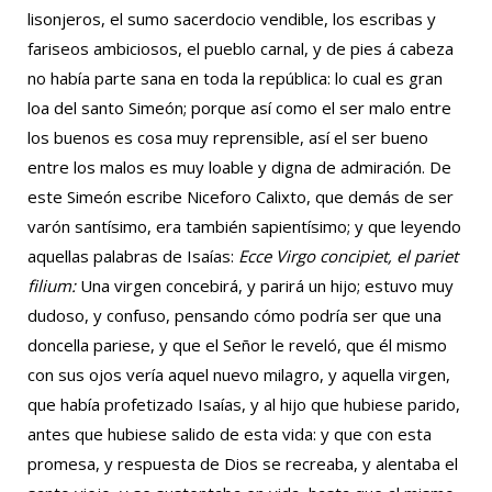
lisonjeros, el sumo sacerdocio vendible, los escribas y
fariseos ambiciosos, el pueblo carnal, y de pies á cabeza
no había parte sana en toda la república: lo cual es gran
loa del santo Simeón; porque así como el ser malo entre
los buenos es cosa muy reprensible, así el ser bueno
entre los malos es muy loable y digna de admiración. De
este Simeón escribe Niceforo Calixto, que demás de ser
varón santísimo, era también sapientísimo; y que leyendo
aquellas palabras de Isaías:
Ecce Virgo concipiet, el pariet
filium:
Una virgen concebirá, y parirá un hijo; estuvo muy
dudoso, y confuso, pensando cómo podría ser que una
doncella pariese, y que el Señor le reveló, que él mismo
con sus ojos vería aquel nuevo milagro, y aquella virgen,
que había profetizado Isaías, y al hijo que hubiese parido,
antes que hubiese salido de esta vida: y que con esta
promesa, y respuesta de Dios se recreaba, y alentaba el