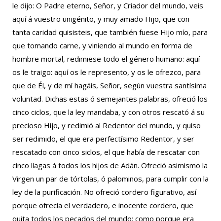
le dijo: O Padre eterno, Señor, y Criador del mundo, veis
aquí á vuestro unigénito, y muy amado Hijo, que con
tanta caridad quisisteis, que también fuese Hijo mío, para
que tomando carne, y viniendo al mundo en forma de
hombre mortal, redimiese todo el género humano: aquí
os le traigo: aquí os le represento, y os le ofrezco, para
que de Él, y de mí hagáis, Señor, según vuestra santísima
voluntad. Dichas estas ó semejantes palabras, ofreció los
cinco ciclos, que la ley mandaba, y con otros rescató á su
precioso Hijo, y redimió al Redentor del mundo, y quiso
ser redimido, el que era perfectísimo Redentor, y ser
rescatado con cinco siclos, el que había de rescatar con
cinco llagas á todos los hijos de Adán. Ofreció asimismo la
Virgen un par de tórtolas, ó palominos, para cumplir con la
ley de la purificación. No ofreció cordero figurativo, así
porque ofrecía el verdadero, e inocente cordero, que
quita todos los pecados del mundo; como porque era