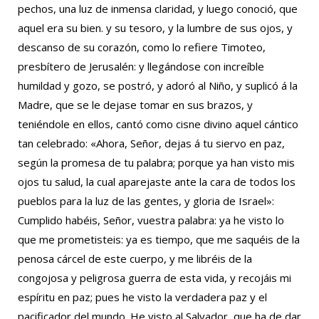
pechos, una luz de inmensa claridad, y luego conoció, que
aquel era su bien. y su tesoro, y la lumbre de sus ojos, y
descanso de su corazón, como lo refiere Timoteo,
presbítero de Jerusalén: y llegándose con increíble
humildad y gozo, se postró, y adoró al Niño, y suplicó á la
Madre, que se le dejase tomar en sus brazos, y
teniéndole en ellos, cantó como cisne divino aquel cántico
tan celebrado: «Ahora, Señor, dejas á tu siervo en paz,
según la promesa de tu palabra; porque ya han visto mis
ojos tu salud, la cual aparejaste ante la cara de todos los
pueblos para la luz de las gentes, y gloria de Israel»:
Cumplido habéis, Señor, vuestra palabra: ya he visto lo
que me prometisteis: ya es tiempo, que me saquéis de la
penosa cárcel de este cuerpo, y me libréis de la
congojosa y peligrosa guerra de esta vida, y recojáis mi
espíritu en paz; pues he visto la verdadera paz y el
pacificador del mundo. He visto al Salvador, que ha de dar