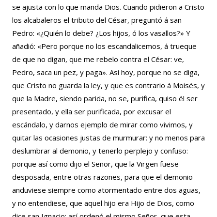
se ajusta con lo que manda Dios. Cuando pidieron a Cristo
los alcabaleros el tributo del César, preguntó á san
Pedro: «¿Quién lo debe? ¿Los hijos, ó los vasallos?» Y
añadió: «Pero porque no los escandalicemos, á trueque
de que no digan, que me rebelo contra el César: ve,
Pedro, saca un pez, y paga». Así hoy, porque no se diga,
que Cristo no guarda la ley, y que es contrario á Moisés, y
que la Madre, siendo parida, no se, purifica, quiso él ser
presentado, y ella ser purificada, por excusar el
escándalo, y darnos ejemplo de mirar como vivimos, y
quitar las ocasiones justas de murmurar: y no menos para
deslumbrar al demonio, y tenerlo perplejo y confuso:
porque así como dijo el Señor, que la Virgen fuese
desposada, entre otras razones, para que el demonio
anduviese siempre como atormentado entre dos aguas,
y no entendiese, que aquel hijo era Hijo de Dios, como
dice san Ignacio; así ordenó el mismo Señor, que esta