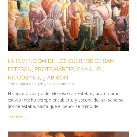
LA INVENCIÓN DE LOS CUERPOS DE SAN
ESTEBAN, PROTOMÁRTIR, GAMALIEL,
NICODEMUS, y ABIBON
3 de August de 2026
No Comments
El sagrado cuerpo del glorioso san Esteban, protomártir,
estuvo mucho tiempo encubierto y escondido, sin saberse
donde estaba, hasta que el Señor se dignó de
Leer más »