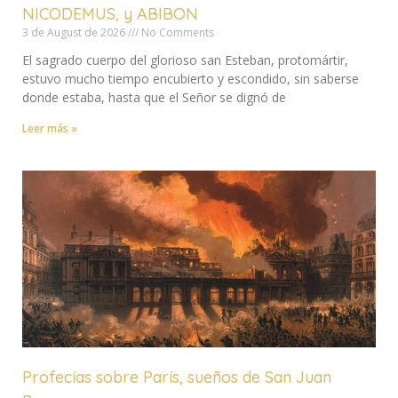
NICODEMUS, y ABIBON
3 de August de 2026
No Comments
El sagrado cuerpo del glorioso san Esteban, protomártir,
estuvo mucho tiempo encubierto y escondido, sin saberse
donde estaba, hasta que el Señor se dignó de
Leer más »
Profecías sobre París, sueños de San Juan