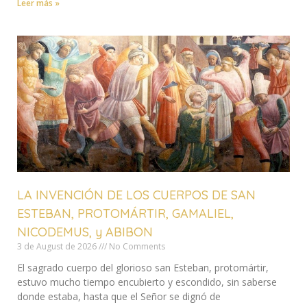
Leer más »
LA INVENCIÓN DE LOS CUERPOS DE SAN
ESTEBAN, PROTOMÁRTIR, GAMALIEL,
NICODEMUS, y ABIBON
3 de August de 2026
No Comments
El sagrado cuerpo del glorioso san Esteban, protomártir,
estuvo mucho tiempo encubierto y escondido, sin saberse
donde estaba, hasta que el Señor se dignó de