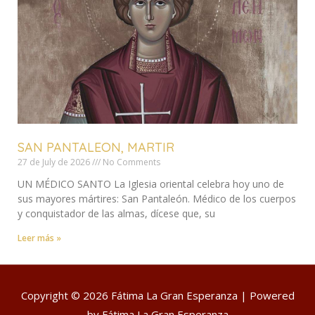
SAN PANTALEON, MARTIR
27 de July de 2026
No Comments
UN MÉDICO SANTO La Iglesia oriental celebra hoy uno de
sus mayores mártires: San Pantaleón. Médico de los cuerpos
y conquistador de las almas, dícese que, su
Leer más »
Copyright © 2026
Fátima La Gran Esperanza
| Powered
by
Fátima La Gran Esperanza