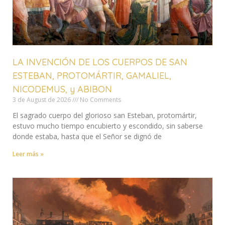
LA INVENCIÓN DE LOS CUERPOS DE SAN
ESTEBAN, PROTOMÁRTIR, GAMALIEL,
NICODEMUS, y ABIBON
3 de August de 2026
No Comments
El sagrado cuerpo del glorioso san Esteban, protomártir,
estuvo mucho tiempo encubierto y escondido, sin saberse
donde estaba, hasta que el Señor se dignó de
Leer más »