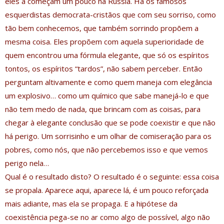
eles a começam um pouco na Rússia. Há os famosos
esquerdistas democrata-cristãos que com seu sorriso, como
tão bem conhecemos, que também sorrindo propõem a
mesma coisa. Eles propõem com aquela superioridade de
quem encontrou uma fórmula elegante, que só os espíritos
tontos, os espíritos “tardos”, não sabem perceber. Então
perguntam altivamente e como quem maneja com elegância
um explosivo… como um químico que sabe manejá-lo e que
não tem medo de nada, que brincam com as coisas, para
chegar à elegante conclusão que se pode coexistir e que não
há perigo. Um sorrisinho e um olhar de comiseração para os
pobres, como nós, que não percebemos isso e que vemos
perigo nela…
Qual é o resultado disto? O resultado é o seguinte: essa coisa
se propala. Aparece aqui, aparece lá, é um pouco reforçada
mais adiante, mas ela se propaga. E a hipótese da
coexistência pega-se no ar como algo de possível, algo não